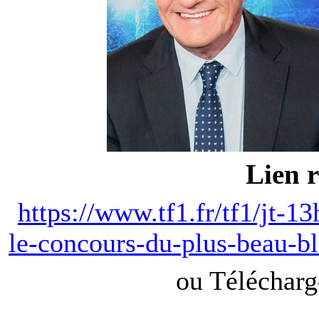
Lien 
https://www.tf1.fr/tf1/jt-1
le-concours-du-plus-beau-
ou Téléchar