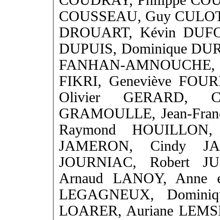
COUDRAY, Philippe COU
COUSSEAU, Guy CULOT, 
DROUART, Kévin DUFOU
DUPUIS, Dominique DUR
FANHAN-AMNOUCHE, C
FIKRI, Geneviève FOU
Olivier GERARD, Cat
GRAMOULLE, Jean-Fran
Raymond HOUILLON, P
JAMERON, Cindy JA
JOURNIAC, Robert JU
Arnaud LANOY, Anne e
LEGAGNEUX, Dominiq
LOARER, Auriane LEMSL