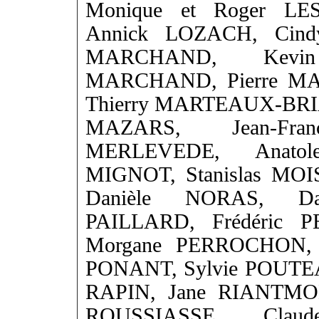
Monique et Roger LE
Annick LOZACH, Cin
MARCHAND, Kevi
MARCHAND, Pierre MA
Thierry MARTEAUX-BRIA
MAZARS, Jean-Fr
MERLEVEDE, Anato
MIGNOT, Stanislas MO
Danièle NORAS, Da
PAILLARD, Frédéric 
Morgane PERROCHON, A
PONANT, Sylvie POUTEA
RAPIN, Jane RIANTMON
ROUSSIASSE, Claud